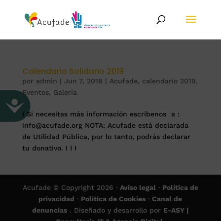
Calendario Solidario 2019
por
admin
|
Jun 7, 2018
|
Acufade
,
calendario 2019
,
Eventos
,
Galería
I Si necesitas más información escríbenos a :
info@acufade.org NOTA: Acufade está declarada
de Utilidad Pública, por lo tanto, podrás declarar
tu donativo. I I I
Acufade © Copyright 2026 ·
Aviso legal
·
Política de
privacidad
·
Política de Cookies
·
Canal de
denuncias
. Diseñado y desarrollo por
E-ASY |