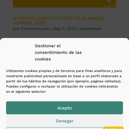
ACUFADE CONVOCATORIA DE ASAMBLEA
GENERAL 2025
por
Comunicacion
|
May 7, 2025
|
asambleas
ACUFADE CONVOCATORIA DE ASAMBLEA GENERAL
Gestionar el
2025 La ASAMBLEA GENERAL constituye uno de los
consentimiento de las
espacios más importantes de participación para
cookies
Acufade, dado que nos permite construir entre
todas y todos la organización a la que queremos
Utilizamos cookies propias y de terceros para fines analíticos y para
pertenecer. Les facilitamos...
mostrarte publicidad personalizada en base a un perfil elaborado a
partir de tus hábitos de navegación (por ejemplo, páginas visitadas).
Puedes configurar o rechazar la utilización de cookies indicándolo
en el siguiente selector:
Acufade © Copyright 2026 ·
Aviso legal
·
Política de
privacidad
·
Política de Cookies
·
Canal de
Acepto
denuncias
. Diseñado y desarrollo por
E-ASY |
Consultoría IT & Agencia Digital.
Denegar