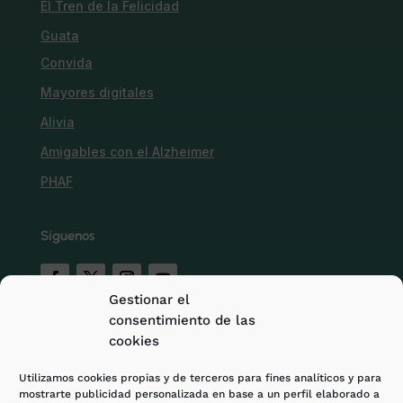
El Tren de la Felicidad
Guata
Convida
Mayores digitales
Alivia
Amigables con el Alzheimer
PHAF
Síguenos
Gestionar el
consentimiento de las
cookies
HAZ UN DONATIVO
Utilizamos cookies propias y de terceros para fines analíticos y para
mostrarte publicidad personalizada en base a un perfil elaborado a