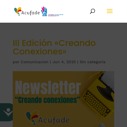
III Edición «Creando
Conexiones»
por
Comunicacion
|
Jun 4, 2025
|
Sin categoría