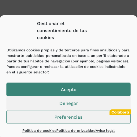
Gestionar el
consentimiento de las
cookies
Utilizamos cookies propias y de terceros para fines analíticos y para
mostrarte publicidad personalizada en base a un perfil elaborado a
partir de tus hábitos de navegación (por ejemplo, páginas visitadas).
Puedes configurar o rechazar la utilización de cookies indicándolo
en el siguiente selector:
Acepto
Acufade © Copyright 2026 ·
Aviso legal
·
Política de
privacidad
·
Política de Cookies
·
Canal de
Denegar
denuncias
. Diseñado y desarrollo por
E-ASY |
Consultoría IT & Agencia Digital.
Preferencias
Política de cookies
Política de privacidad
Aviso legal