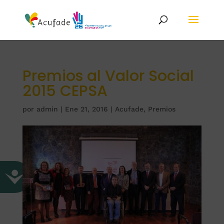
Premios al Valor Social
2015 CEPSA
por
admin
|
Ene 21, 2016
|
Acufade
,
Premios