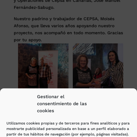
y Operaciones de Cepsa en Canarias, José Manuel
Fernández-Sabugo.
Nuestro padrino y trabajador de CEPSA, Moisés
Afonso, que lleva varios años apoyando nuestro
proyecto, nos acompañó en todo momento. Gracias
por tu apoyo.
Gestionar el
Entrega de los Premios al
consentimiento de las
Valor Social de Cepsa 2015
cookies
Utilizamos cookies propias y de terceros para fines analíticos y para
mostrarte publicidad personalizada en base a un perfil elaborado a
partir de tus hábitos de navegación (por ejemplo, páginas visitadas).