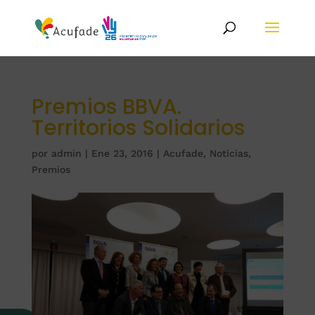
Premios BBVA.
Territorios Solidarios
por
admin
|
Ene 23, 2016
|
Acufade
,
Noticias
,
Premios